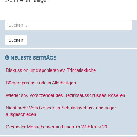
S
u
c
Suchen
h
e
n
NEUESTE BEITRÄGE
a
c
Diskussion umdisponieren ev. Trinitatiskirche
h
:
Bürgersprechstunde in Allerheiligen
Wieder stv. Vorsitzender des Bezirksausschusses Rosellen
Nicht mehr Vorsitzender im Schulausschuss und sogar
ausgeschieden
Gesunder Menschenvertand auch im Wahlkreis 20