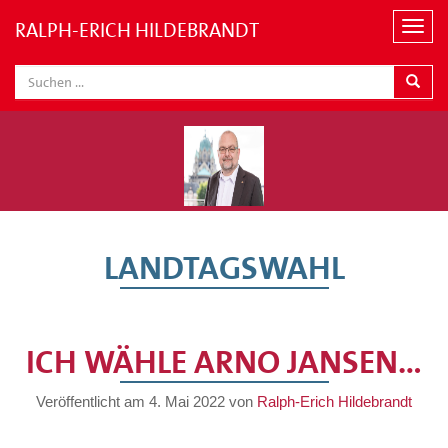
RALPH-ERICH HILDEBRANDT
N
a
v
i
g
a
t
i
o
n
LANDTAGSWAHL
ICH WÄHLE ARNO JANSEN…
Veröffentlicht am
4. Mai 2022
von
Ralph-Erich Hildebrandt