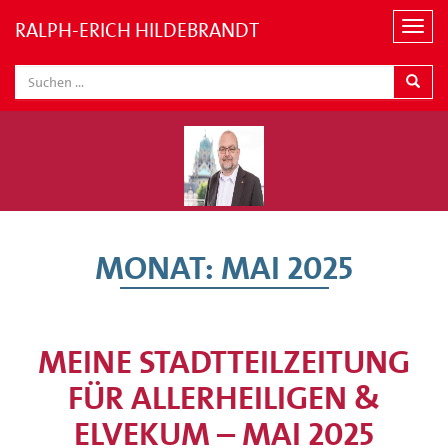
RALPH-ERICH HILDEBRANDT
N
a
v
i
g
a
t
i
o
n
MONAT:
MAI 2025
MEINE STADTTEILZEITUNG
FÜR ALLERHEILIGEN &
ELVEKUM – MAI 2025