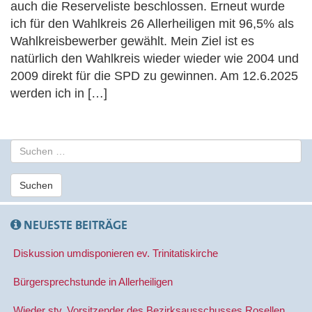
auch die Reserveliste beschlossen. Erneut wurde
ich für den Wahlkreis 26 Allerheiligen mit 96,5% als
Wahlkreisbewerber gewählt. Mein Ziel ist es
natürlich den Wahlkreis wieder wieder wie 2004 und
2009 direkt für die SPD zu gewinnen. Am 12.6.2025
werden ich in […]
S
u
c
Suchen
h
e
n
NEUESTE BEITRÄGE
a
c
Diskussion umdisponieren ev. Trinitatiskirche
h
:
Bürgersprechstunde in Allerheiligen
Wieder stv. Vorsitzender des Bezirksausschusses Rosellen