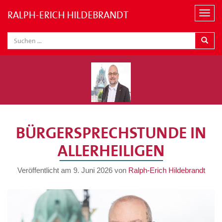
RALPH-ERICH HILDEBRANDT
N
a
v
i
g
a
t
i
o
n
BÜRGERSPRECHSTUNDE IN
ALLERHEILIGEN
Veröffentlicht am
9. Juni 2026
von
Ralph-Erich Hildebrandt