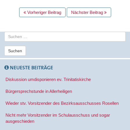
BEITRAGS
Vorheriger Beitrag
Nächster Beitrag
NAVIGATION
S
u
c
Suchen
h
e
n
NEUESTE BEITRÄGE
a
c
Diskussion umdisponieren ev. Trinitatiskirche
h
:
Bürgersprechstunde in Allerheiligen
Wieder stv. Vorsitzender des Bezirksausschusses Rosellen
Nicht mehr Vorsitzender im Schulausschuss und sogar
ausgeschieden