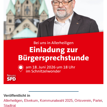
Veröffentlicht in
Allerheiligen
,
Elvekum
,
Kommunalwahl 2025
,
Ortsverein
,
Partei
,
Stadtrat