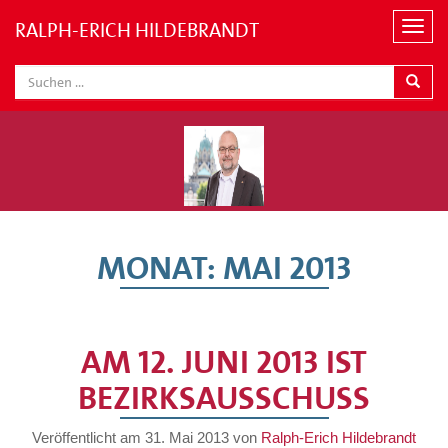
RALPH-ERICH HILDEBRANDT
N
a
v
i
g
a
t
i
o
n
MONAT:
MAI 2013
AM 12. JUNI 2013 IST
BEZIRKSAUSSCHUSS
Veröffentlicht am
31. Mai 2013
von
Ralph-Erich Hildebrandt