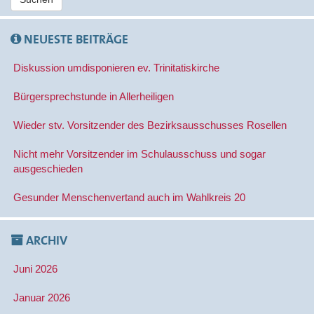
h
e
n
NEUESTE BEITRÄGE
a
c
Diskussion umdisponieren ev. Trinitatiskirche
h
:
Bürgersprechstunde in Allerheiligen
Wieder stv. Vorsitzender des Bezirksausschusses Rosellen
Nicht mehr Vorsitzender im Schulausschuss und sogar
ausgeschieden
Gesunder Menschenvertand auch im Wahlkreis 20
ARCHIV
Juni 2026
Januar 2026