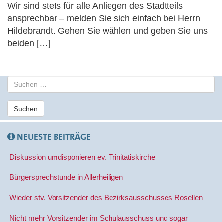
Wir sind stets für alle Anliegen des Stadtteils
ansprechbar – melden Sie sich einfach bei Herrn
Hildebrandt. Gehen Sie wählen und geben Sie uns
beiden […]
S
u
c
Suchen
h
e
n
NEUESTE BEITRÄGE
a
c
Diskussion umdisponieren ev. Trinitatiskirche
h
:
Bürgersprechstunde in Allerheiligen
Wieder stv. Vorsitzender des Bezirksausschusses Rosellen
Nicht mehr Vorsitzender im Schulausschuss und sogar