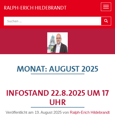
RALPH-ERICH HILDEBRANDT
N
a
v
i
g
a
t
i
o
n
MONAT:
AUGUST 2025
INFOSTAND 22.8.2025 UM 17
UHR
Veröffentlicht am
19. August 2025
von
Ralph-Erich Hildebrandt