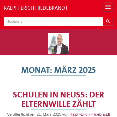
RALPH-ERICH HILDEBRANDT
N
a
v
i
g
a
t
i
o
n
MONAT:
MÄRZ 2025
SCHULEN IN NEUSS: DER
ELTERNWILLE ZÄHLT
Veröffentlicht am
21. März 2025
von
Ralph-Erich Hildebrandt