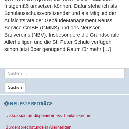
fristgemäß umsetzen können. Dafür stehe ich als
Schulausschussvorsitzender und als Mitglied der
Aufsichtsräte der GebäudeManagement Neuss
Service GmBH (GMNS) und des Neusser
Bauvereins (NBV). Insbesondere die Grundschule
Allerheiligen und die St. Peter Schule verfügen
schon jetzt über genügend Raum für mehr […]
S
u
c
Suchen
h
e
n
NEUESTE BEITRÄGE
a
c
Diskussion umdisponieren ev. Trinitatiskirche
h
:
Bürgersprechstunde in Allerheiligen